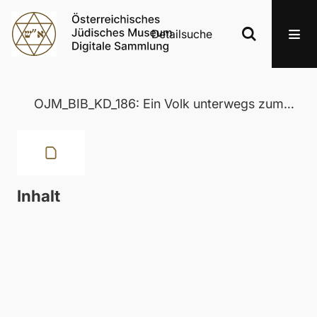
Detailsuche
OJM_BIB_KD_186: Ein Volk unterwegs zum Frieden (Theodor Herzl – Bertha v. Suttner)
Inhalt