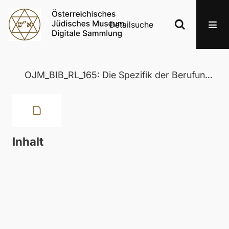
Detailsuche
OJM_BIB_RL_165: Die Spezifik der Berufungsberichte Jeremias und Ezechiels im Umfeld ähnlicher Einheiten des Alten Testaments
Inhalt