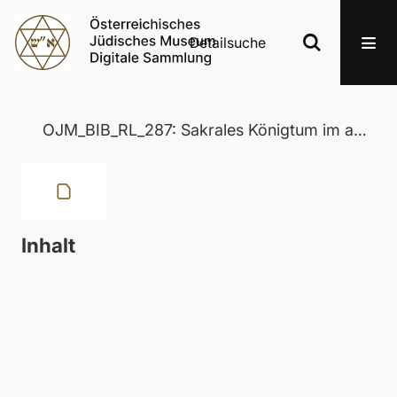
Detailsuche
OJM_BIB_RL_287: Sakrales Königtum im alten Testament und im Judentum
Inhalt