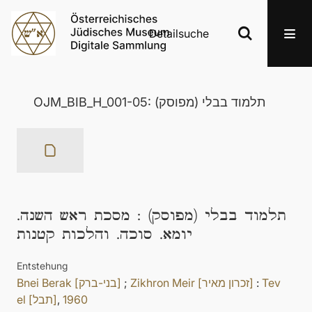
Detailsuche
OJM_BIB_H_001-05: תלמוד בבלי (מפוסק)
מסכת ראש השנה.
:
תלמוד בבלי (מפוסק)
יומא. סוכה. והלכות קטנות
Entstehung
Bnei Berak [בני-ברק]
;
Zikhron Meir [זכרון מאיר]
:
Tev
el [תבל]
,
1960