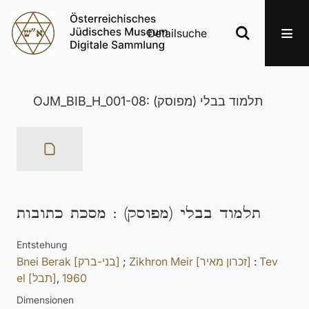
Detailsuche
OJM_BIB_H_001-08: תלמוד בבלי (מפוסק)
מסכת כתובות
:
תלמוד בבלי (מפוסק)
Entstehung
Bnei Berak [בני-ברק]
;
Zikhron Meir [זכרון מאיר]
:
Tev
el [תבל]
,
1960
Dimensionen