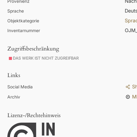
Nachl
Provenienz
Deut
Sprache
Spra
Objektkategorie
OJM_
Inventarnummer
Zugriffsbeschränkung
DAS WERK IST NICHT ZUGREIFBAR
Links
S
Social Media
M
Archiv
Lizenz-/Rechtehinweis