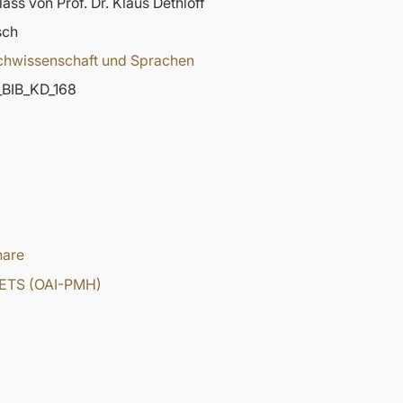
ass von Prof. Dr. Klaus Dethloff
sch
chwissenschaft und Sprachen
BIB_KD_168
hare
ETS (OAI-PMH)