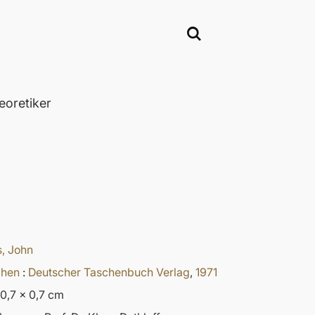
oretiker
, John
hen
:
Deutscher Taschenbuch Verlag
,
1971
10,7 x 0,7 cm