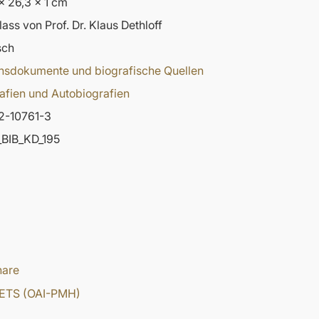
x 26,3 x 1 cm
ass von Prof. Dr. Klaus Dethloff
sch
nsdokumente und biografische Quellen
afien und Autobiografien
2-10761-3
BIB_KD_195
hare
ETS (OAI-PMH)