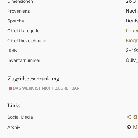
26,3 
Dimensionen
Nachl
Provenienz
Deut
Sprache
Lebe
Objektkategorie
Biogr
Objektbezeichnung
3-49
ISBN
OJM_
Inventarnummer
Zugriffsbeschränkung
DAS WERK IST NICHT ZUGREIFBAR
Links
S
Social Media
M
Archiv