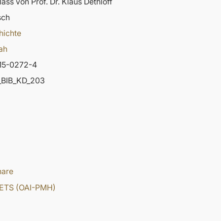
ass von Prof. Dr. Klaus Dethloff
sch
hichte
ah
15-0272-4
BIB_KD_203
hare
ETS (OAI-PMH)