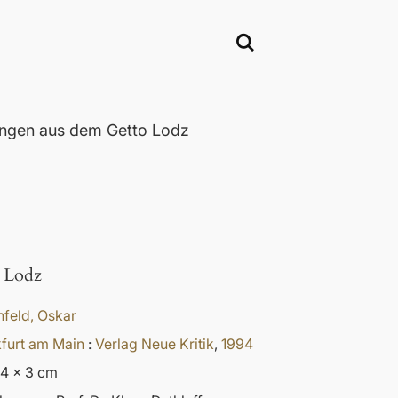
ngen aus dem Getto Lodz
 Lodz
feld, Oskar
furt am Main
:
Verlag Neue Kritik
,
1994
14 x 3 cm