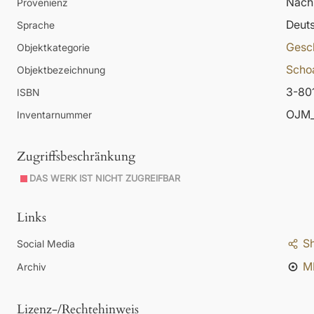
Nachl
Provenienz
Deut
Sprache
Gesc
Objektkategorie
Scho
Objektbezeichnung
3-80
ISBN
OJM_
Inventarnummer
Zugriffsbeschränkung
DAS WERK IST NICHT ZUGREIFBAR
Links
S
Social Media
M
Archiv
Lizenz-/Rechtehinweis