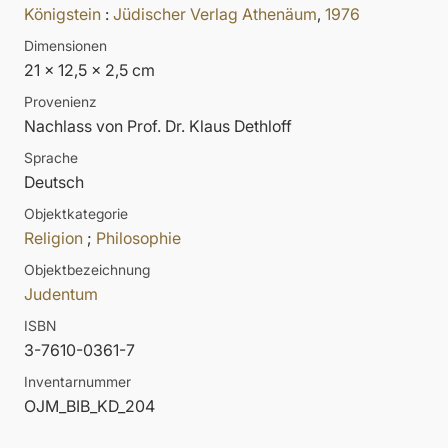
Königstein
:
Jüdischer Verlag Athenäum
,
1976
Dimensionen
21 x 12,5 x 2,5 cm
Provenienz
Nachlass von Prof. Dr. Klaus Dethloff
Sprache
Deutsch
Objektkategorie
Religion
;
Philosophie
Objektbezeichnung
Judentum
ISBN
3-7610-0361-7
Inventarnummer
OJM_BIB_KD_204