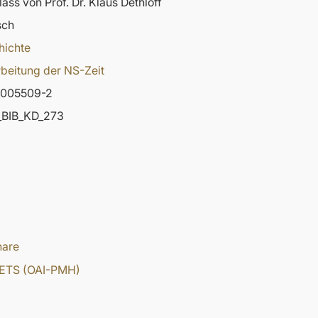
ass von Prof. Dr. Klaus Dethloff
sch
hichte
beitung der NS-Zeit
-005509-2
BIB_KD_273
hare
ETS (OAI-PMH)