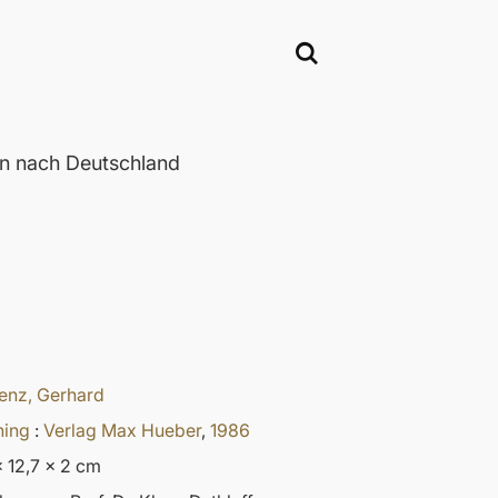
n nach Deutschland
enz, Gerhard
ning
:
Verlag Max Hueber
,
1986
x 12,7 x 2 cm