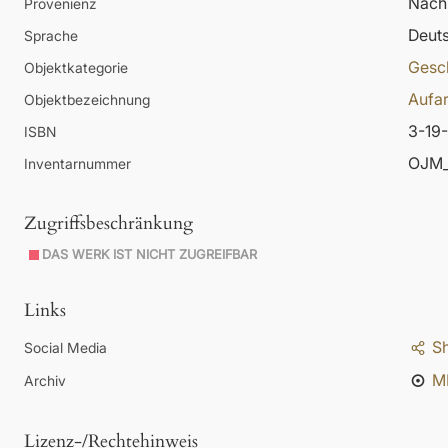
Nachl
Provenienz
Deut
Sprache
Gesc
Objektkategorie
Aufar
Objektbezeichnung
3-19
ISBN
OJM_
Inventarnummer
Zugriffsbeschränkung
DAS WERK IST NICHT ZUGREIFBAR
Links
S
Social Media
M
Archiv
Lizenz-/Rechtehinweis