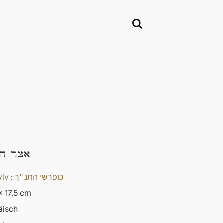
אצר הפ
viv
:
כופרשי התנ''ך
x 17,5 cm
äisch