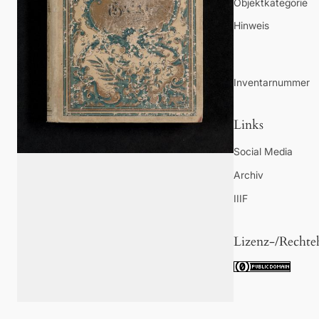
Objektkategorie
Hinweis
Inventarnummer
Links
Social Media
Archiv
IIIF
Lizenz-/Rechte