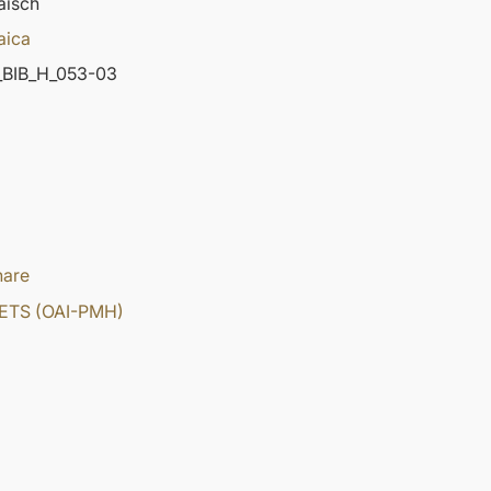
äisch
aica
BIB_H_053-03
hare
ETS (OAI-PMH)