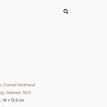
r, Conrad Ferdinand
ig
:
Haessel
,
1922
.: 19 x 13,5 cm