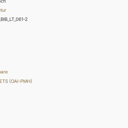
sch
atur
BIB_LT_061-2
hare
ETS (OAI-PMH)