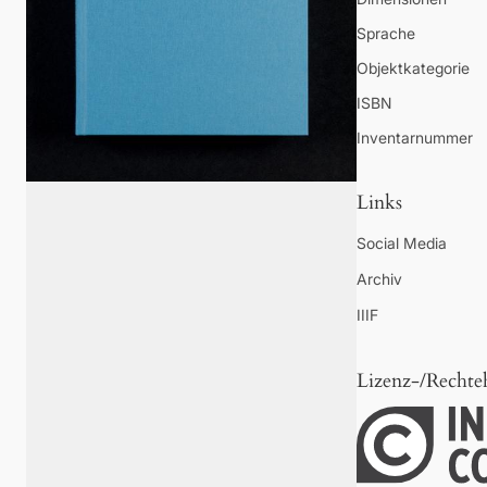
Sprache
Objektkategorie
ISBN
Inventarnummer
Links
Social Media
Archiv
IIIF
Lizenz-/Rechte