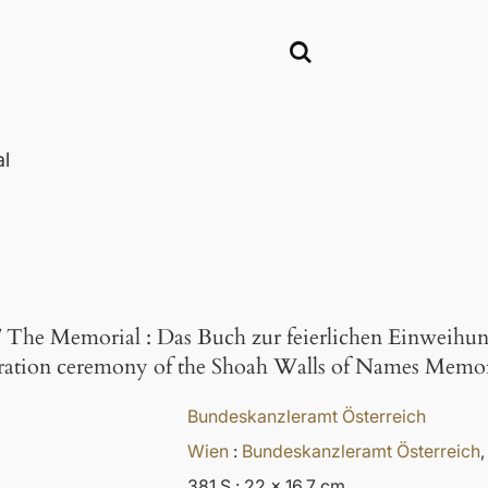
l
 The Memorial
:
Das Buch zur feierlichen Einweih
ration ceremony of the Shoah Walls of Names Memor
Bundeskanzleramt Österreich
Wien
:
Bundeskanzleramt Österreich
381 S.: 22 x 16,7 cm