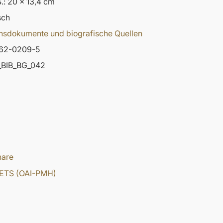
.: 20 x 13,4 cm
sch
nsdokumente und biografische Quellen
62-0209-5
BIB_BG_042
hare
ETS (OAI-PMH)