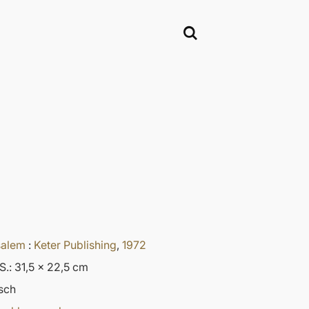
salem
:
Keter Publishing
,
1972
S.: 31,5 x 22,5 cm
sch