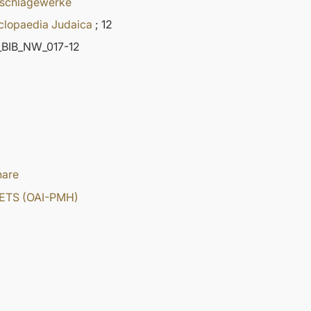
schlagewerke
clopaedia Judaica
; 12
BIB_NW_017-12
hare
ETS (OAI-PMH)