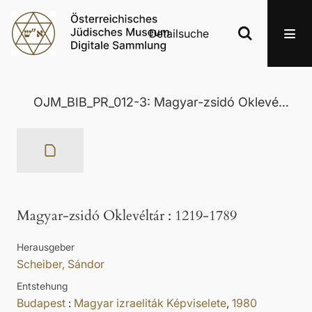
Detailsuche
OJM_BIB_PR_012-3: Magyar-zsidó Oklevéltár
Magyar-zsidó Oklevéltár
:
1219-1789
Herausgeber
Scheiber, Sándor
Entstehung
Budapest
:
Magyar izraeliták Képviselete
,
1980