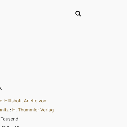
e
e-Hülshoff, Anette von
nitz
:
H. Thümmler Verlag
5. Tausend