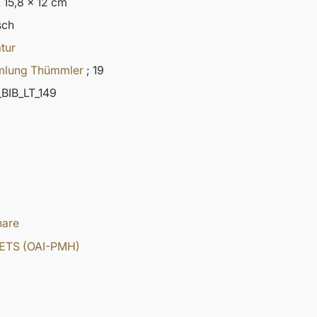
: 15,8 x 12 cm
sch
atur
lung Thümmler
; 19
BIB_LT_149
hare
ETS (OAI-PMH)