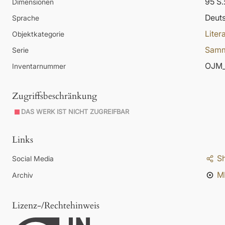
95 S.
Dimensionen
Deut
Sprache
Liter
Objektkategorie
Samm
Serie
OJM_
Inventarnummer
Zugriffsbeschränkung
DAS WERK IST NICHT ZUGREIFBAR
Links
S
Social Media
M
Archiv
Lizenz-/Rechtehinweis