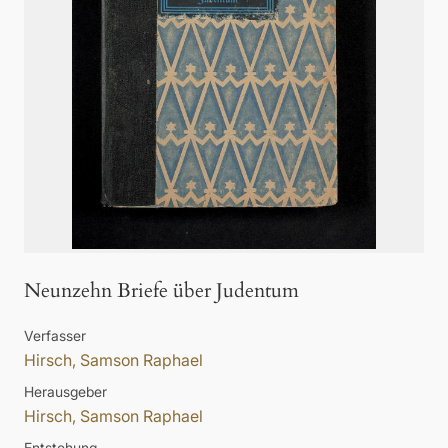
Neunzehn Briefe über Judentum
Verfasser
Hirsch, Samson Raphael
Herausgeber
Hirsch, Samson Raphael
Entstehung