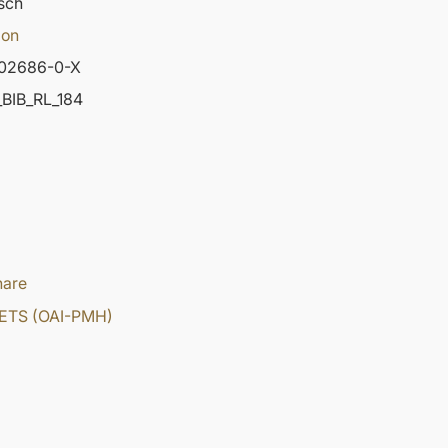
sch
ion
02686-0-X
BIB_RL_184
hare
ETS (OAI-PMH)