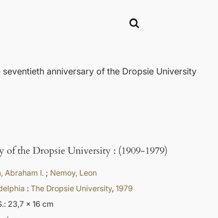
seventieth anniversary of the Dropsie University
ry of the Dropsie University
:
(1909-1979)
, Abraham I.
;
Nemoy, Leon
delphia
:
The Dropsie University
,
1979
.: 23,7 x 16 cm