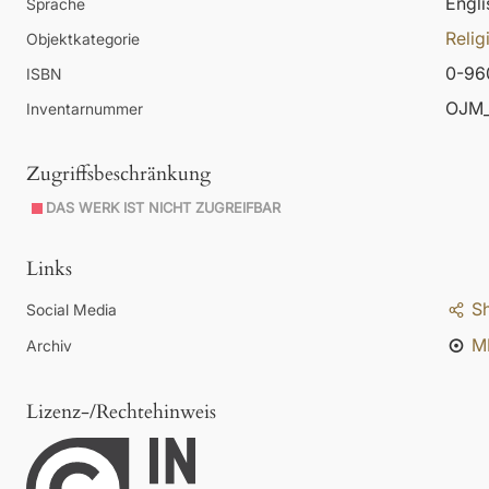
Engli
Sprache
Relig
Objektkategorie
0-96
ISBN
OJM_
Inventarnummer
Zugriffsbeschränkung
DAS WERK IST NICHT ZUGREIFBAR
Links
S
Social Media
M
Archiv
Lizenz-/Rechtehinweis