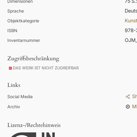
75 S.
Dimensionen
Deut
Sprache
Kunst
Objektkategorie
978-
ISBN
OJM_
Inventarnummer
Zugriffsbeschränkung
DAS WERK IST NICHT ZUGREIFBAR
Links
S
Social Media
M
Archiv
Lizenz-/Rechtehinweis