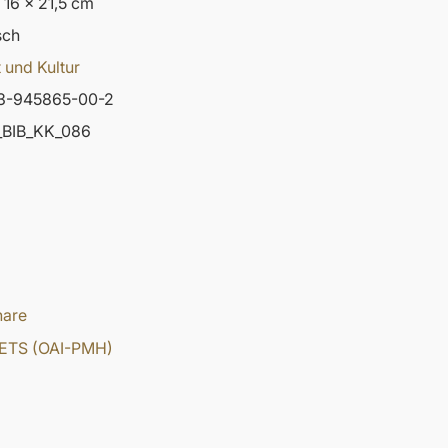
: 16 x 21,5 cm
sch
 und Kultur
3-945865-00-2
BIB_KK_086
hare
ETS (OAI-PMH)