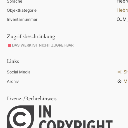
Hebr
Sprache
Hebr
Objektkategorie
OJM_
Inventarnummer
Zugriffsbeschränkung
DAS WERK IST NICHT ZUGREIFBAR
Links
S
Social Media
M
Archiv
Lizenz-/Rechtehinweis