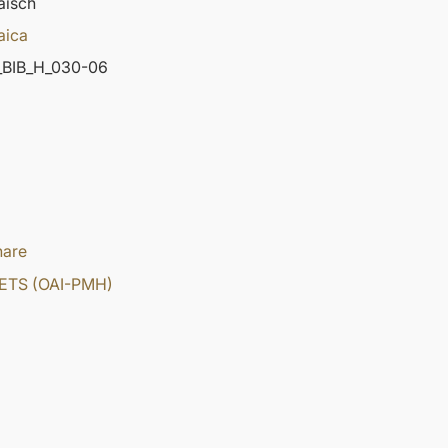
äisch
aica
BIB_H_030-06
hare
ETS (OAI-PMH)