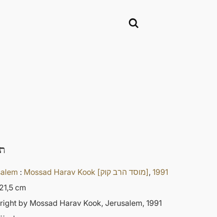
ת
salem
:
Mossad Harav Kook [מוסד הרב קוק]
,
1991
21,5 cm
ight by Mossad Harav Kook, Jerusalem, 1991