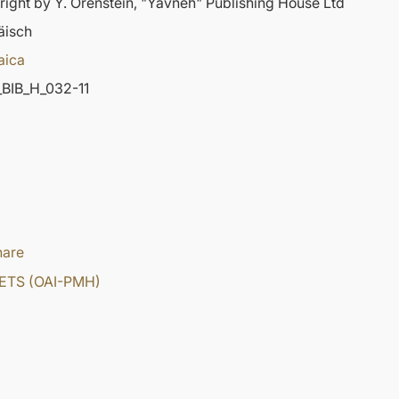
ight by Y. Orenstein, "Yavneh" Publishing House Ltd
äisch
aica
BIB_H_032-11
hare
ETS (OAI-PMH)