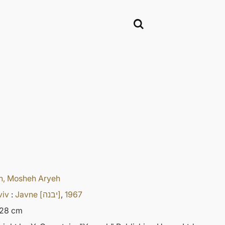
n, Mosheh Aryeh
viv
:
Javne [יבנה]
,
1967
 28 cm