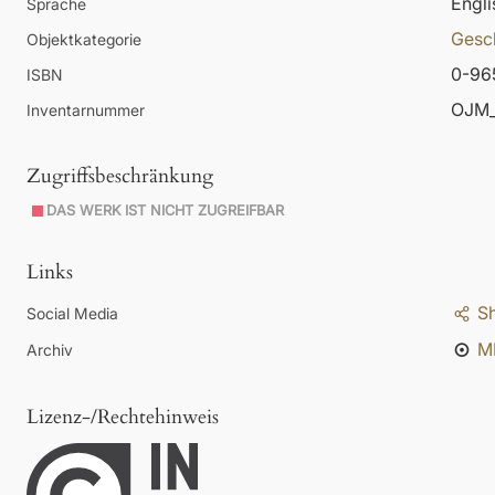
Engli
Sprache
Gesc
Objektkategorie
0-96
ISBN
OJM_
Inventarnummer
Zugriffsbeschränkung
DAS WERK IST NICHT ZUGREIFBAR
Links
S
Social Media
M
Archiv
Lizenz-/Rechtehinweis