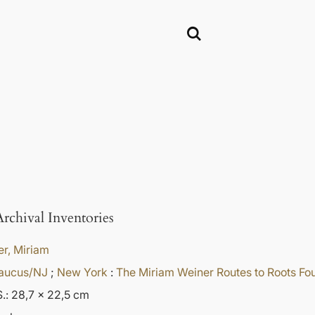
Archival Inventories
r, Miriam
aucus/NJ
;
New York
:
The Miriam Weiner Routes to Roots Fou
.: 28,7 x 22,5 cm