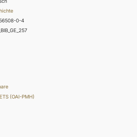
sch
hichte
56508-0-4
BIB_GE_257
hare
ETS (OAI-PMH)