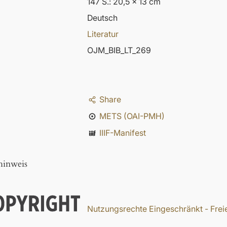
147 S.: 20,5 x 13 cm
Deutsch
Literatur
OJM_BIB_LT_269
Share
METS (OAI-PMH)
IIIF-Manifest
hinweis
Nutzungsrechte Eingeschränkt - Freie