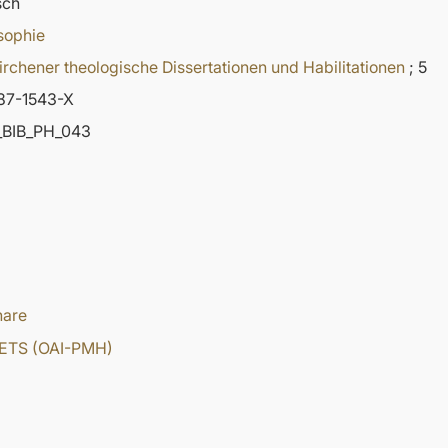
sch
sophie
rchener theologische Dissertationen und Habilitationen
; 5
87-1543-X
BIB_PH_043
hare
ETS (OAI-PMH)