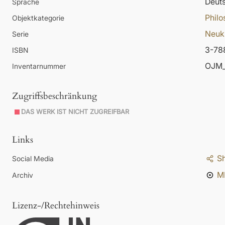
Deut
Sprache
Philo
Objektkategorie
Neuki
Serie
3-78
ISBN
OJM_
Inventarnummer
Zugriffsbeschränkung
DAS WERK IST NICHT ZUGREIFBAR
Links
S
Social Media
M
Archiv
Lizenz-/Rechtehinweis