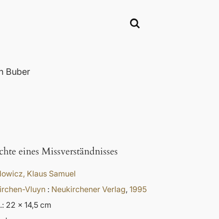
n Buber
hte eines Missverständnisses
dowicz, Klaus Samuel
irchen-Vluyn
:
Neukirchener Verlag
,
1995
.: 22 x 14,5 cm