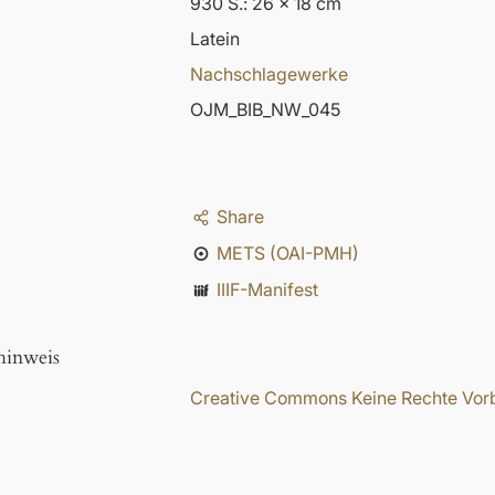
930 S.: 26 x 18 cm
Latein
Nachschlagewerke
OJM_BIB_NW_045
Share
METS (OAI-PMH)
IIIF-Manifest
hinweis
Creative Commons Keine Rechte Vorbe