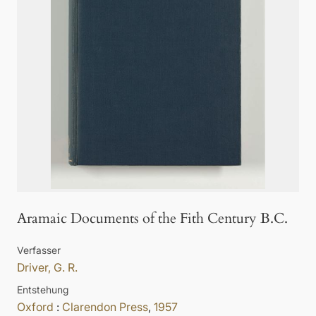
Aramaic Documents of the Fith Century B.C.
Verfasser
Driver, G. R.
Entstehung
Oxford
:
Clarendon Press
,
1957