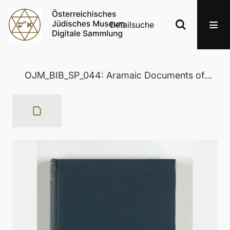
Detailsuche
OJM_BIB_SP_044: Aramaic Documents of the Fith Century B.C.