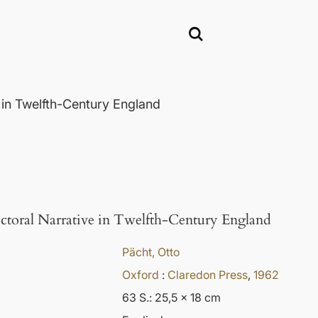
 in Twelfth-Century England
ictoral Narrative in Twelfth-Century England
Pächt, Otto
Oxford
:
Claredon Press
,
1962
63 S.: 25,5 x 18 cm