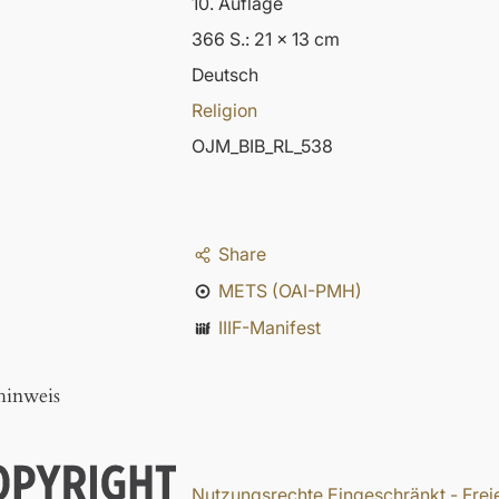
10. Auflage
366 S.: 21 x 13 cm
Deutsch
Religion
OJM_BIB_RL_538
Share
METS (OAI-PMH)
IIIF-Manifest
hinweis
Nutzungsrechte Eingeschränkt - Freie