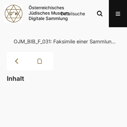
Detailsuche
OJM_BIB_F_031: Faksimile einer Sammlung von Segensprüchen (Seder Birkat ha-Mazon) aus Fürth, 1735
Inhalt