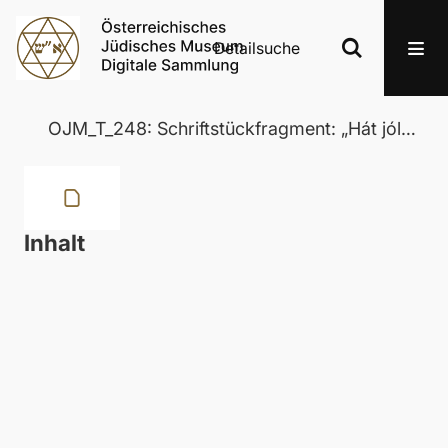
Detailsuche
OJM_T_248: Schriftstückfragment: „Hát jól van ez így?“
Inhalt