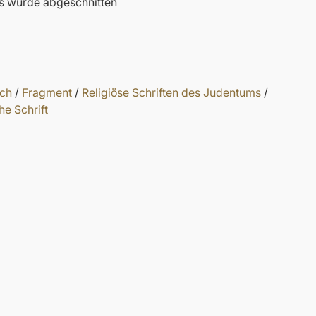
es wurde abgeschnitten
ch
/
Fragment
/
Religiöse Schriften des Judentums
/
he Schrift