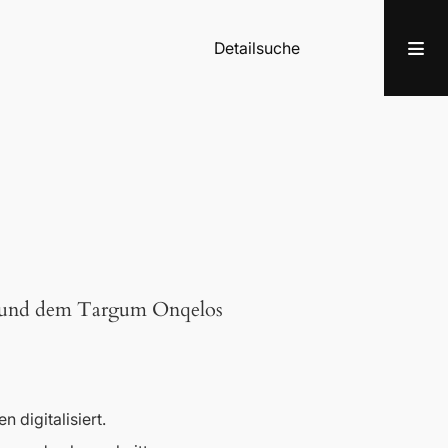
Detailsuche
i und dem Targum Onqelos
n digitalisiert.