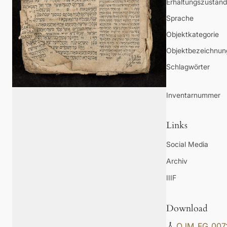
Erhaltungszustand
Sprache
Objektkategorie
Objektbezeichnun
Schlagwörter
Inventarnummer
Links
Social Media
Archiv
IIIF
Download
OJM_FG_007: