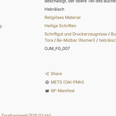
Beschädigt, der obere Teil des Buch
Hebräisch
Religiöses Material
Heilige Schriften
g
Schriftgut und Druckerzeugnisse
/
Bu
Tora
/
Be-Midbar (Numeri)
/
hebräisc
OJM_FG_007
Share
METS (OAI-PMH)
IIIF-Manifest
 Torafragment
[
525,02 kb
]