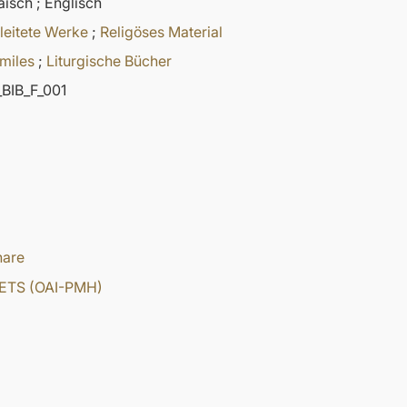
isch ; Englisch
leitete Werke
;
Religöses Material
miles
;
Liturgische Bücher
BIB_F_001
hare
ETS (OAI-PMH)