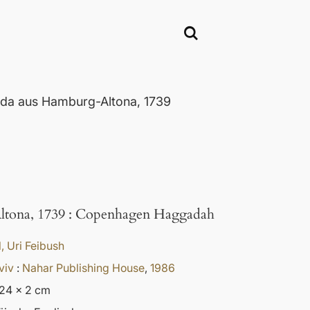
ada aus Hamburg-Altona, 1739
ltona, 1739
:
Copenhagen Haggadah
, Uri Feibush
viv
:
Nahar Publishing House
,
1986
 24 x 2 cm