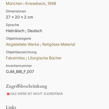
München
:
Knesebeck
,
1998
Dimensionen
27 x 20 x 2 cm
Sprache
Hebräisch ; Deutsch
Objektkategorie
Abgeleitete Werke
;
Religöses Material
Objektbezeichnung
Faksimiles
;
Liturgische Bücher
Inventarnummer
OJM_BIB_F_007
Zugriffsbeschränkung
DAS WERK IST NICHT ZUGREIFBAR
Links