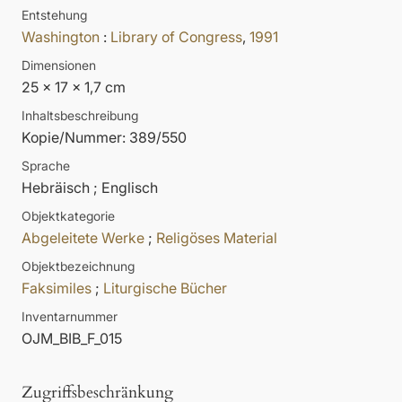
Entstehung
Washington
:
Library of Congress
,
1991
Dimensionen
25 x 17 x 1,7 cm
Inhaltsbeschreibung
Kopie/Nummer: 389/550
Sprache
Hebräisch ; Englisch
Objektkategorie
Abgeleitete Werke
;
Religöses Material
Objektbezeichnung
Faksimiles
;
Liturgische Bücher
Inventarnummer
OJM_BIB_F_015
Zugriffsbeschränkung