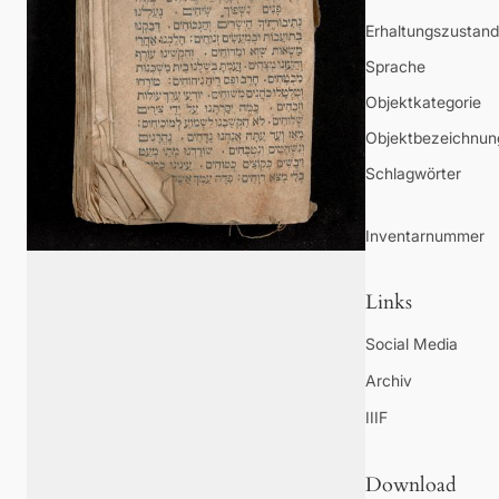
Erhaltungszustand
Sprache
Objektkategorie
Objektbezeichnun
Schlagwörter
Inventarnummer
Links
Social Media
Archiv
IIIF
Download