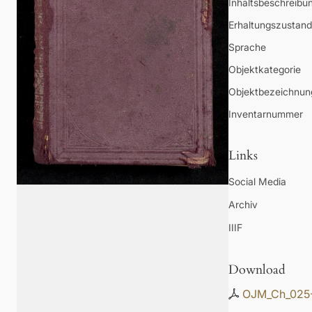
Inhaltsbeschreibu
Erhaltungszustand
Sprache
Objektkategorie
Objektbezeichnun
Inventarnummer
Links
Social Media
Archiv
IIIF
Download
OJM_Ch_025-