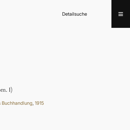
Detailsuche
m. I)
's Buchhandlung
,
1915