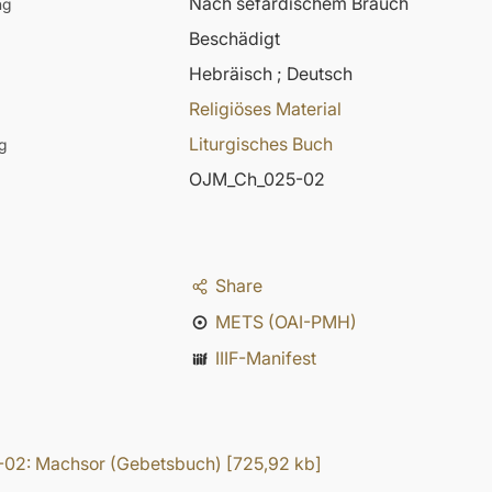
Nach sefardischem Brauch
ng
Beschädigt
Hebräisch ; Deutsch
Religiöses Material
Liturgisches Buch
g
OJM_Ch_025-02
Share
METS (OAI-PMH)
IIIF-Manifest
02: Machsor (Gebetsbuch)
[
725,92 kb
]