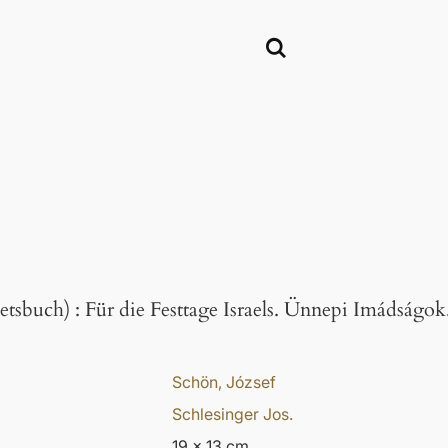
etsbuch)
:
Für die Festtage Israels. Ünnepi Imádságo
Schön, József
Schlesinger Jos.
19 x 13 cm