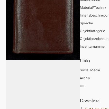
Material/Technik
Inhaltsbeschreibu
Sprache
Objektkategorie
Objektbezeichnun
Inventarnummer
Links
Social Media
Archiv
IIIF
Download