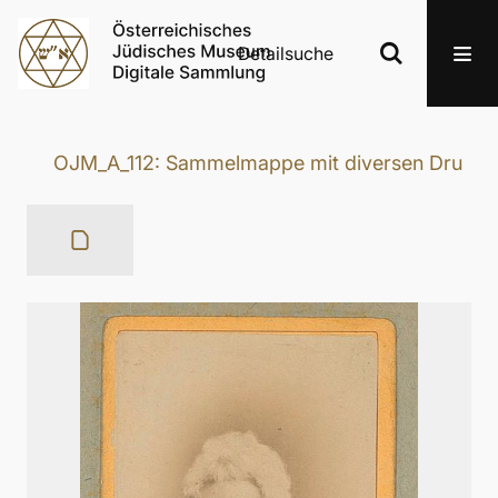
Detailsuche
OJM_A_112: Sammelmappe mit diversen Druckerze