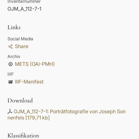
Inventarnummer
OJM_A_112-7-1
Links
Social Media
Share
Archiv
METS (OAI-PMH)
IIIF
IIIF-Manifest
Download
OJM_A_112-7-1: Porträtfotografie von Joseph Son
nenfels
[
179,71 kb
]
Klassifikation