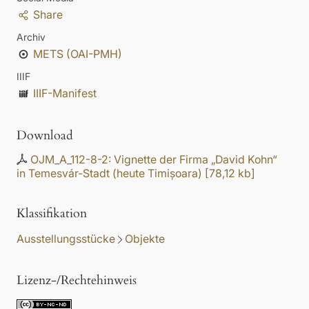
Share
Archiv
METS (OAI-PMH)
IIIF
IIIF-Manifest
Download
OJM_A_112-8-2: Vignette der Firma „David Kohn“
in Temesvár-Stadt (heute Timișoara)
[
78,12 kb
]
Klassifikation
Ausstellungsstücke
Objekte
Lizenz-/Rechtehinweis