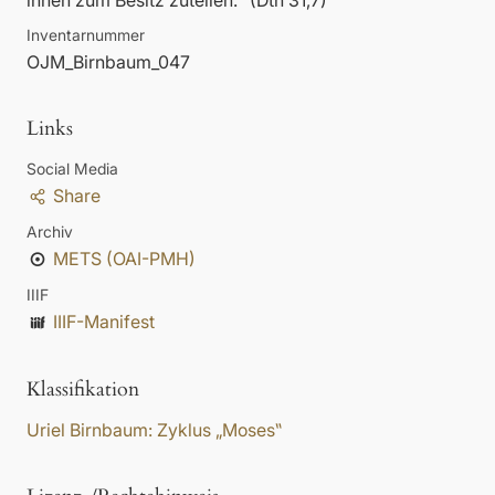
ihnen zum Besitz zuteilen.“ (Dtn 31,7)
Inventarnummer
OJM_Birnbaum_047
Links
Social Media
Share
Archiv
METS (OAI-PMH)
IIIF
IIIF-Manifest
Klassifikation
Uriel Birnbaum: Zyklus „Moses‟