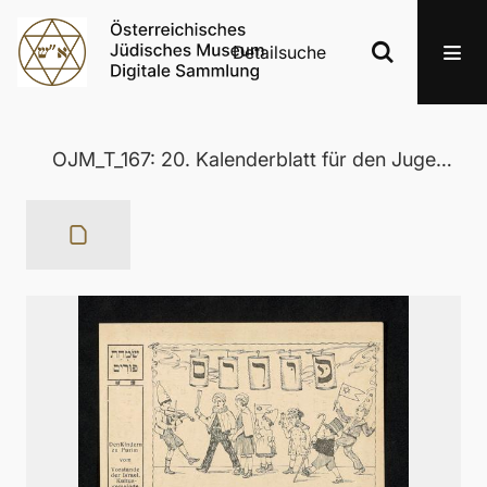
Detailsuche
OJM_T_167: 20. Kalenderblatt für den Jugendgottesdienst am 20. Feber 1937