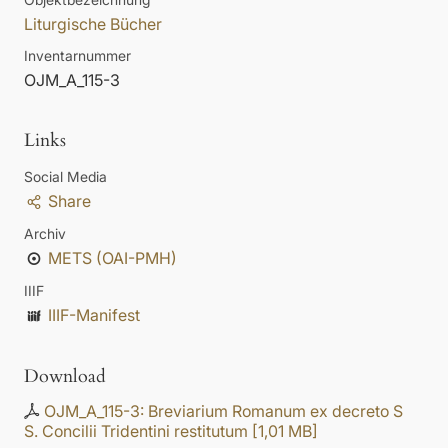
Liturgische Bücher
Inventarnummer
OJM_A_115-3
Links
Social Media
Share
Archiv
METS (OAI-PMH)
IIIF
IIIF-Manifest
Download
OJM_A_115-3: Breviarium Romanum ex decreto S
S. Concilii Tridentini restitutum
[
1,01 MB
]