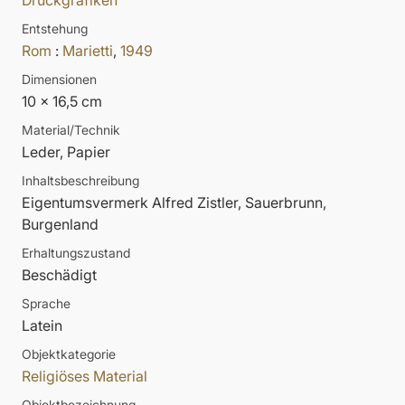
Druckgrafiken
Entstehung
Rom
:
Marietti
,
1949
Dimensionen
10 x 16,5 cm
Material/Technik
Leder, Papier
Inhaltsbeschreibung
Eigentumsvermerk Alfred Zistler, Sauerbrunn,
Burgenland
Erhaltungszustand
Beschädigt
Sprache
Latein
Objektkategorie
Religiöses Material
Objektbezeichnung