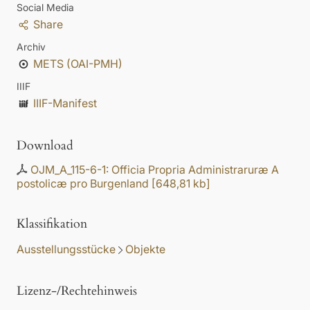
Social Media
Share
Archiv
METS (OAI-PMH)
IIIF
IIIF-Manifest
Download
OJM_A_115-6-1: Officia Propria Administraruræ A
postolicæ pro Burgenland
[
648,81 kb
]
Klassifikation
Ausstellungsstücke
Objekte
Lizenz-/Rechtehinweis