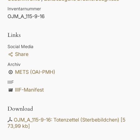
Inventarnummer
OJM_A_115-9-16
Links
Social Media
Share
Archiv
METS (OAI-PMH)
IIIF
IIIF-Manifest
Download
OJM_A_115-9-16: Totenzettel (Sterbebildchen)
[
5
73,99 kb
]