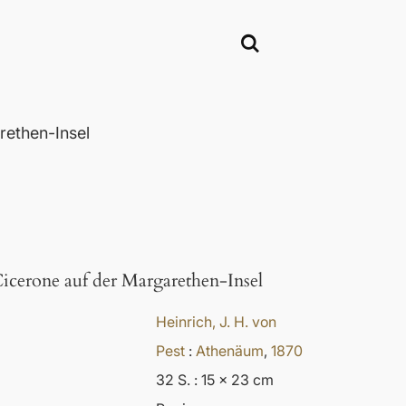
rethen-Insel
icerone auf der Margarethen-Insel
Heinrich, J. H. von
Pest
:
Athenäum
,
1870
32 S. : 15 x 23 cm