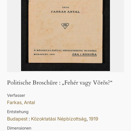
Politische Broschüre
:
„Fehér vagy Vörös?“
Verfasser
Farkas, Antal
Entstehung
Budapest
:
Közoktatási Népbizottság
,
1919
Dimensionen