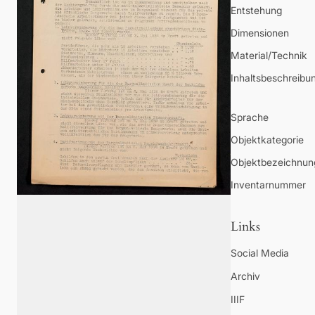
Entstehung
Dimensionen
Material/Technik
Inhaltsbeschreibu
Sprache
Objektkategorie
Objektbezeichnun
Inventarnummer
Links
Social Media
Archiv
IIIF